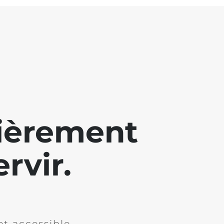
lièrement
rvir.
et accessible