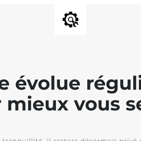
te évolue régu
 mieux vous se
 tranquillité, il restera désormais privé 