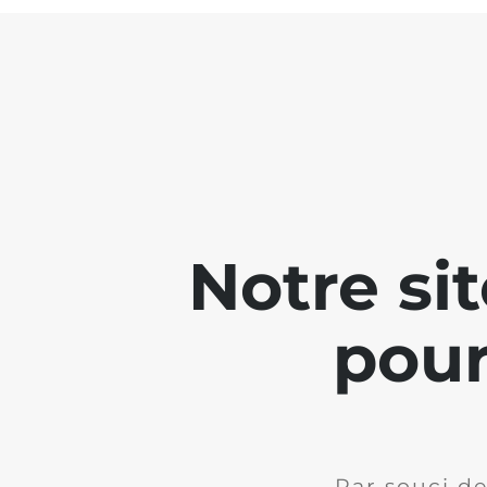
Notre si
pour
Par souci de